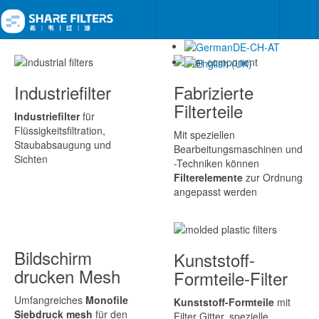
Industriefilter
Fabrizierte
Filterteile
Industriefilter
für
Flüssigkeitsfiltration,
Mit speziellen
Staubabsaugung und
Bearbeitungsmaschinen und
Sichten
-Techniken können
Filterelemente
zur Ordnung
angepasst werden
Bildschirm
Kunststoff-
drucken Mesh
Formteile-Filter
Umfangreiches
Monofile
Kunststoff-Formteile
mit
Siebdruck mesh
für den
Filter Gitter, spezielle