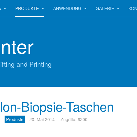
A
PRODUKTE
ANWENDUNG
GALERIE
KO
nter
ifting and Printing
lon-Biopsie-Taschen
E
Produkte
20. Mai 2014
Zugriffe: 6200