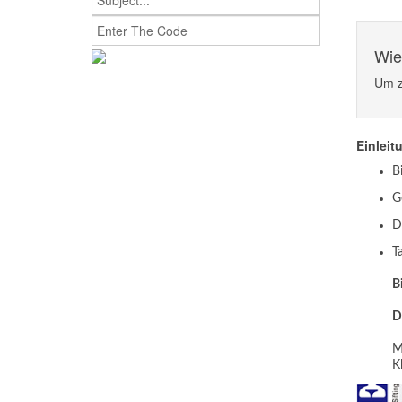
Wie
Um z
Einleit
B
G
D
T
B
D
M
K