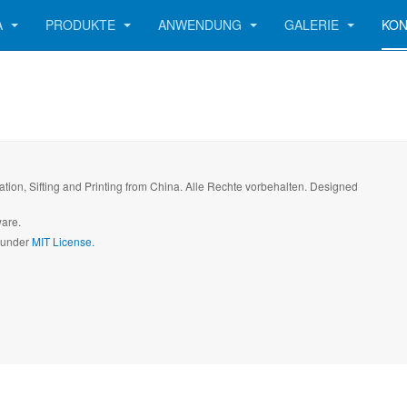
A
PRODUKTE
ANWENDUNG
GALERIE
KO
aration, Sifting and Printing from China. Alle Rechte vorbehalten. Designed
ware.
d under
MIT License.